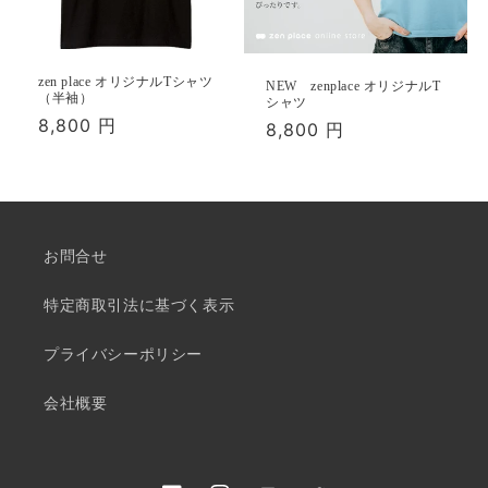
zen place オリジナルTシャツ
NEW zenplace オリジナルT
（半袖）
シャツ
通
8,800 円
通
8,800 円
常
常
価
価
格
格
お問合せ
特定商取引法に基づく表示
プライバシーポリシー
会社概要