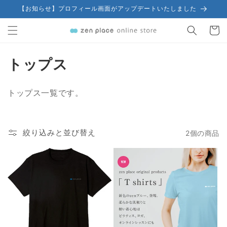
コンテ
【お知らせ】プロフィール画面がアップデートいたしました
ンツに
カ
進む
ー
ト
コ
トップス
レ
トップス一覧です。
ク
シ
絞り込みと並び替え
2個の商品
ョ
ン
: